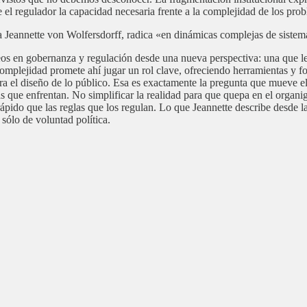
e el regulador la capacidad necesaria frente a la complejidad de los pro
tea Jeannette von Wolfersdorff, radica «en dinámicas complejas de siste
eos en gobernanza y regulación desde una nueva perspectiva: una que le 
complejidad promete ahí jugar un rol clave, ofreciendo herramientas y fo
ara el diseño de lo público. Esa es exactamente la pregunta que mueve e
mas que enfrentan. No simplificar la realidad para que quepa en el orga
do que las reglas que los regulan. Lo que Jeannette describe desde la
sólo de voluntad política.