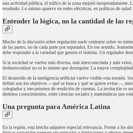
una actividad pública, el tráfico de la zona mejoró inesperadamente.
resultado. Lo mismo aparece en redes eléctricas, en políticas de salud
Entender la lógica, no la cantidad de las r
Mucho de la discusión sobre regulación suele centrarse sobre su número
de las partes, no de cada parte por separado). En ese sentido, Jeanne
debe responder a la variedad que genera el sistema. Un regulador dema
Si la sociedad se vuelve más diversa, más interconectada y más veloz, 
desburocratizar no es lo mismo que desregular. La mayor complejidad 
El desarrollo de la inteligencia artificial vuelve visible esta tensión
definir son los objetivos —qué se busca y qué se quiere evitar—, mient
colegiados y mecanismos de rendición de cuentas. La invitación es una
distintos conocimientos, entre ciencias sociales y matemáticas que es
Una pregunta para América Latina
En la región, esta brecha adquiere especial relevancia. Frente a los
lógicas sectoriales parecen encaminadas a limitaciones y efectos impr