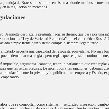
 La paradoja de Braess muestra que en sistemas donde muchos actores in
 y en la regulación de mercados.
egulaciones
. Jeannette desplaza la pregunta hacia su diseño, que pasa por una intel
tte menciona la “Ley de Variedad Requerida” que el cibernético Ross Ash
siado simple frente a un sistema complejo siempre llegará tarde.
el Estado necesita una capacidad de respuesta equivalente. No más buroc
puede demandar más reglas, pero reglas que se ajusten continuamente, q
. Será imposible, argumenta Jeannette, tener un parlamento que cree regla
ras que las reglas precisas, los incentivos y las sanciones, deberían d
 articulación entre lo privado y lo público, entre empresa y Estado, ex
tá empezando.
 desafíos que se comportan como sistemas —seguridad, migración, cambio
evistos que no debemos desconocer. La fragmentación institucional expre