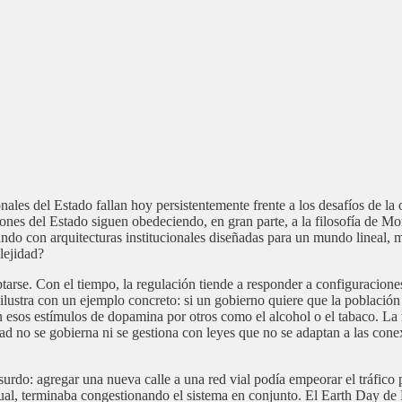
onales del Estado fallan hoy persistentemente frente a los desafíos de l
ciones del Estado siguen obedeciendo, en gran parte, a la filosofía de
 con arquitecturas institucionales diseñadas para un mundo lineal, mi
lejidad?
arse. Con el tiempo, la regulación tiende a responder a configuracione
 ilustra con un ejemplo concreto: si un gobierno quiere que la población
 esos estímulos de dopamina por otros como el alcohol o el tabaco. La 
idad no se gobierna ni se gestiona con leyes que no se adaptan a las con
rdo: agregar una nueva calle a una red vial podía empeorar el tráfico 
al, terminaba congestionando el sistema en conjunto. El Earth Day de 