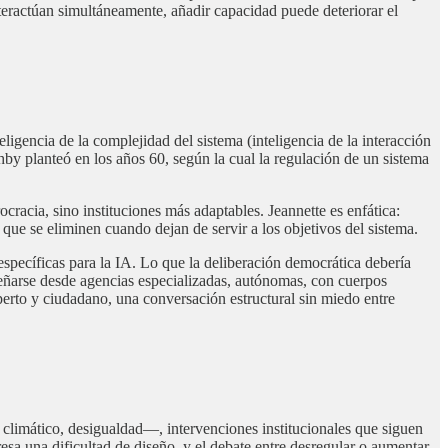
teractúan simultáneamente, añadir capacidad puede deteriorar el
igencia de la complejidad del sistema (inteligencia de la interacción
by planteó en los años 60, según la cual la regulación de un sistema
racia, sino instituciones más adaptables. Jeannette es enfática:
ue se eliminen cuando dejan de servir a los objetivos del sistema.
s específicas para la IA. Lo que la deliberación democrática debería
iseñarse desde agencias especializadas, autónomas, con cuerpos
perto y ciudadano, una conversación estructural sin miedo entre
 climático, desigualdad—, intervenciones institucionales que siguen
sa una dificultad de diseño, y el debate entre desregular o aumentar