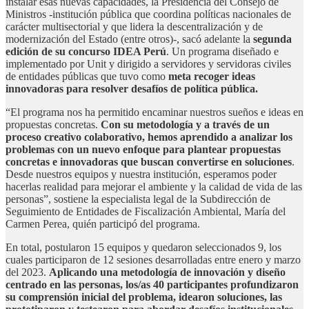
instalar esas nuevas capacidades, la Presidencia del Consejo de
Ministros -institución pública que coordina políticas nacionales de
carácter multisectorial y que lidera la descentralización y de
modernización del Estado (entre otros)-, sacó adelante la
segunda
edición de su concurso IDEA Perú
. Un programa diseñado e
implementado por Unit y dirigido a servidores y servidoras civiles
de entidades públicas que tuvo como
meta recoger ideas
innovadoras para resolver desafíos de política pública.
“El programa nos ha permitido encaminar nuestros sueños e ideas en
propuestas concretas.
Con su metodología y a través de un
proceso creativo colaborativo, hemos aprendido a analizar los
problemas con un nuevo enfoque para plantear propuestas
concretas e innovadoras que buscan convertirse en soluciones
.
Desde nuestros equipos y nuestra institución, esperamos poder
hacerlas realidad para mejorar el ambiente y la calidad de vida de las
personas”, sostiene la especialista legal de la Subdirección de
Seguimiento de Entidades de Fiscalización Ambiental, María del
Carmen Perea, quién participó del programa.
En total, postularon 15 equipos y quedaron seleccionados 9, los
cuales participaron de 12 sesiones desarrolladas entre enero y marzo
del 2023.
Aplicando una metodología de innovación y diseño
centrado en las personas, los/as 40 participantes profundizaron
su comprensión inicial del problema, idearon soluciones, las